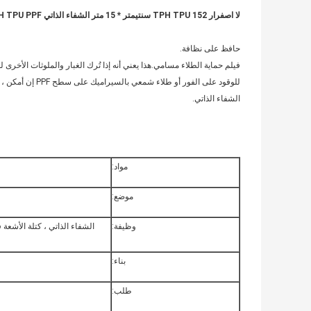
لا اصفرار TPH TPU 152 سنتيمتر * 15 متر الشفاء الذاتي TPH TPU PPF سيارة طلاء حماية فيلم PPF سيارة التفاف
حافظ على نظافة.
فيلم حماية الطلاء مسامي.هذا يعني أنه إذا تُرك الغبار والملوثات الأخرى
للوقود على الفور
الشفاء الذاتي.
مواد:
موضع:
وظيفة:
الشفاء الذاتي ، كتلة الأشع
بناء:
طلب: