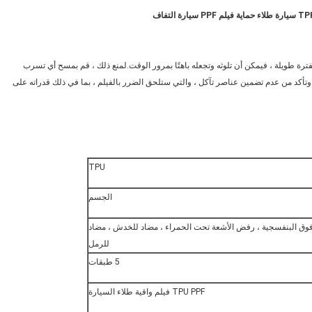
 لفترة طويلة ، فيمكن أن تلوثه وتجعله باهتًا بمرور الوقت.لمنع ذلك ، قم بمسح أي تسرب
 أو طلاء شمعي بالسيراميك على سطح PPF إن أمكن ، وتأكد من عدم تضمين عناصر تآكل ، والتي ستلحق الضرر بالفيلم ، بما في ذلك قدراته على
TPU
الجسم
ة فوق البنفسجية ، رفض الأشعة تحت الحمراء ، مضاد للخدش ، مضاد
للرمل
5 طبقات
TPU PPF فيلم واقية طلاء السيارة