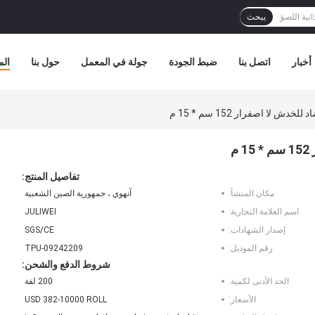
يبحث
أخبار
اتصل بنا
ضبط الجودة
جولة في المعمل
حول بنا
الم
تفاصيل المنتج:
مكان المنشأ:
آنهوي ، جمهورية الصين الشعبية
اسم العلامة التجارية:
JULIWEI
إصدار الشهادات:
SGS/CE
رقم الموديل:
TPU-09242209
شروط الدفع والشحن:
الحد الأدنى لكمية:
200 لفة
الأسعار:
USD 382-10000 ROLL