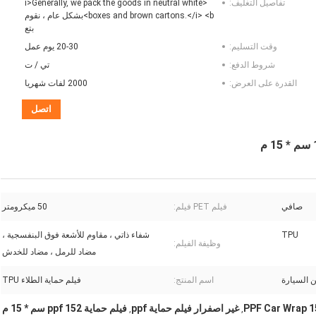
تفاصيل التغليف:
<i>Generally, we pack the goods in neutral white
boxes and brown cartons.</i> <b>بشكل عام ، نقوم
بتع
وقت التسليم:
20-30 يوم عمل
شروط الدفع:
تي / ت
القدرة على العرض:
2000 لفات شهريا
اتصل
صافي
فيلم PET فيلم:
50 ميكرومتر
TPU
شفاء ذاتي ، مقاوم للأشعة فوق البنفسجية ،
وظيفة الفيلم:
مضاد للرمل ، مضاد للخدش
ن السيارة
اسم المنتج:
فيلم حماية الطلاء TPU
PPF Car Wrap 
غير اصفرار فيلم حماية ppf
فيلم حماية ppf 152 سم * 15 م
,
,