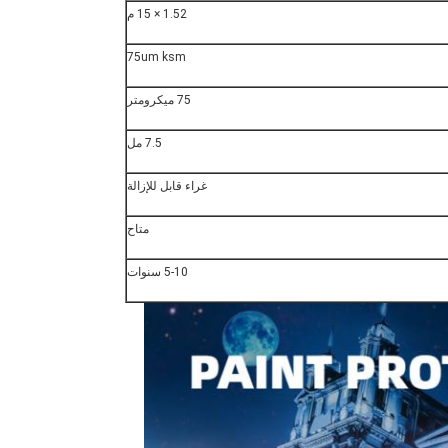
1.52 × 15 م
75um ksm
75 ميكرومتر
7.5 مل
غراء قابل للإزالة
متاح
5-10 سنوات