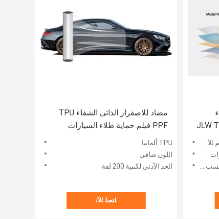
ء
مضاد للاصفرار الذاتي الشفاء TPU
JLW TP
PPF فيلم حماية طلاء السيارات
TPU 9
الشفاف
TPU:ألمانيا
اللون:صافي
الحد الأدنى لكمية:200 لفة
ﺎﺘﺼﻟ ﺍﻶﻧ