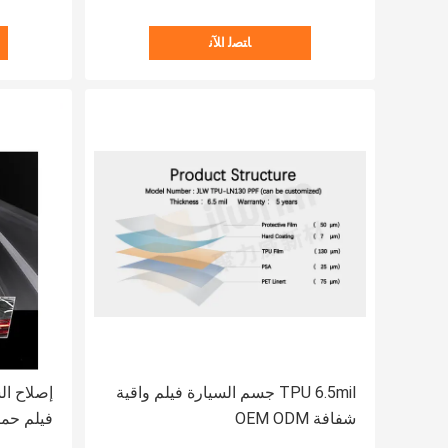
ﺎﺘﺼﻟ ﺍﻶﻧ
TPU 6.5mil جسم السيارة فيلم واقية
شفافة OEM ODM
فيلم حماية ال