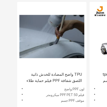
لاء tpu ppf
TPU واضح المضادة للخدش ذاتية
سم
اللصق شفافة PPF فيلم حماية طلاء
السيارات
لون PPF:واضح
فيلم PPF PET:50 ميكرومتر
موقف PPF:جسم