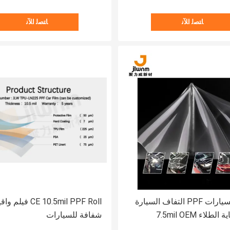
ﺎﺘﺼﻟ ﺍﻶﻧ
ﺎﺘﺼﻟ ﺍﻶﻧ
إصلاح السيارات PPF التفاف السيارة
CE 10.5mil PPF Roll فيلم 
طلاء 7.5mil OEM
شفافة للسيارات