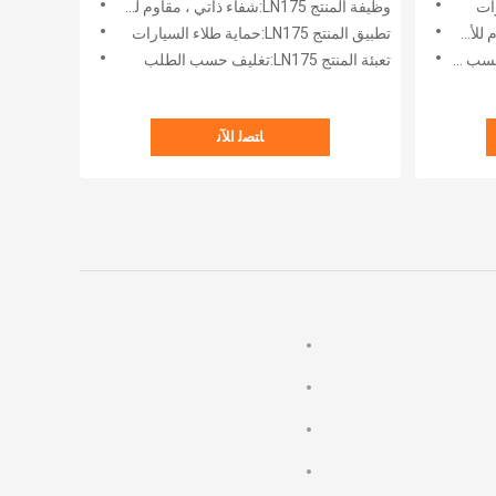
وظيفة المنتج LN175:شفاء ذاتي ، مقاوم للأشعة فوق البنفسجية ، مضاد للرمل ، مضاد للخدش
تطبيق المنتج LN175:حماية طلاء السيارات
تعبئة المنتج LN175:تغليف حسب الطلب
ﺎﺘﺼﻟ ﺍﻶﻧ