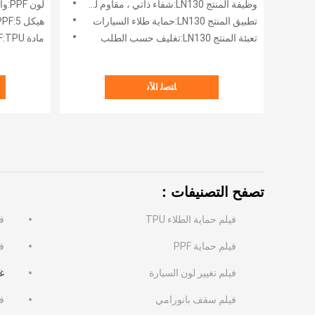
وظيفة المنتج LN130:شفاء ذاتي ، مقاوم للأشعة فوق البنفسجية ، مضاد للرمل ، مضاد للخدش
لون PPF:واضح
تطبيق المنتج LN130:حماية طلاء السيارات
هيكل PPF:5 طبقات
تعبئة المنتج LN130:تغليف حسب الطلب
مادة PPF:TPU
ﺎﺘﺼﻟ ﺍﻶﻧ
تصفح التصنيفات：
فيلم حماية الطلاء TPU
فيل
فيلم حماية PPF
ف
فيلم تغيير لون السيارة
غل
فيلم سقف بانورامي
ف