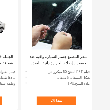
سعر المصنع جسم السيارة واقية ضد
الاصفرار إصلاح الحرارة ذاتية اللصق
شفافة ح
فيلم حماية طلاء السيارات TPU PPF
سيارة في
فيلم PET المنتج:50 ميكرومتر
فيلم الحيوانات الأ
هيكل المنتجات:5 طبقات
بناء:5 طبقات
مادة المنتج:TPU
وظيفة:شفاء ذاتي ، م
ﺎﺘﺼﻟ ﺍﻶﻧ