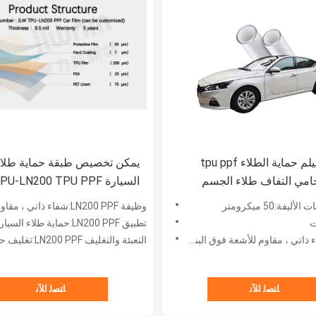
الجملة فيلم حماية الطلاء tpu ppf
يمكن تخصيص طبقة حماية طلا
امي التفاف طلاء الجسم
السيارة U-LN200 TPU PPF
لم واقية
/ طبقة حماية الطلاء .5mil
ليفة:50 ميكرومتر
وظيفة LN200 PPF:شفاء ذاتي ، مقاوم للأشعة فوق البنفسجية ، مضاد للرمل ، مضاد للخدش
شفافة
تطبيق LN200 PPF:حماية طلاء السيارات
قاوم للأشعة فوق البنفسجية ، مضاد للرمل ، مضاد للخدش
التعبئة والتغليف LN200 PPF:تغليف حسب الطلب
ﺎﺘﺼﻟ ﺍﻶﻧ
ﺎﺘﺼﻟ ﺍﻶﻧ