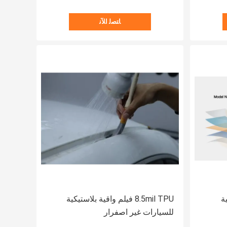
ﺎﺘﺼﻟ ﺍﻶﻧ
واقية
8.5mil TPU فيلم واقية بلاستيكية
للسيارات غير اصفرار