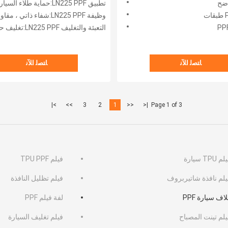
تطبيق LN225 PPF:حماية طلاء السيارات
وظيفة LN225 PPF:شفاء ذاتي ، مقاوم للأشعة فوق البنفسجية ، مضاد للرمل ، مضاد للخدش
التعبئة والتغليف LN225 PPF:تغليف حسب الطلب
ﺎﺘﺼﻟ ﺍﻶﻧ
ﺎﺘﺼﻟ ﺍﻶﻧ
>|
>>
3
2
1
<<
|<
Page 1 of 3
م TPU سيارة
فيلم TPU PPF
يلم نافذة شاتيربروف
فيلم تظليل النافذة
اف سيارة PPF
لفة فيلم PPF
يلم تينت المصباح
فيلم تغليف السيارة