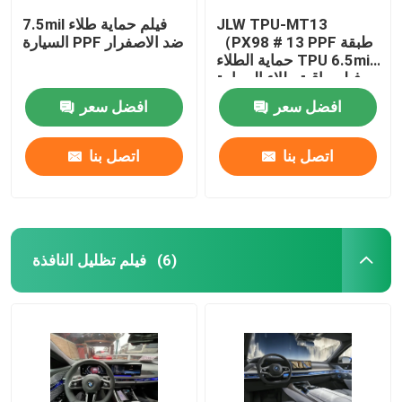
JLW TPU-MT13
7.5mil فيلم حماية طلاء
（PX98 # 13 PPF طبقة
السيارة PPF ضد الاصفرار
حماية الطلاء TPU 6.5mil
فيلم واقية طلاء السيارة
الشفاف
افضل سعر
افضل سعر
اتصل بنا
اتصل بنا
فيلم تظليل النافذة
(6)