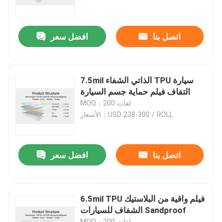
المنتجات
اتصل بنا
افضل سعر
فيلم TPU PPF
7.5mil الذاتي الشفاء TPU سيارة
فيلم TPU سيارة
التفاف فيلم حماية جسم السيارة
MOQ：200 لفات
الأسعار：USD 238-300 / ROLL
فيلم حماية الطلاء TPU
فيلم تظليل النافذة
اتصل بنا
افضل سعر
فيلم نافذة شاتيربروف
6.5mil TPU فيلم واقية من البلاستيك
الشفاف للسيارات Sandproof
فيلم حماية PPF
MOQ：200 لفات