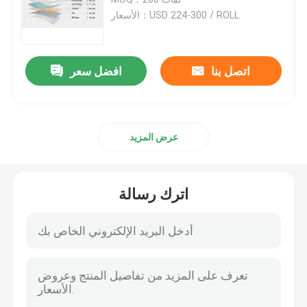
الأسعار：USD 224-300 / ROLL
لفة فيلم PPF
اتصل بنا
افضل سعر
غلاف سيارة PPF
فيلم تغيير لون السيارة
عرض المزيد
فيلم تغليف السيارة
اترك رسالة
فيلم تينت المصباح
فيلم سقف بانورامي
فيلم عزل المباني