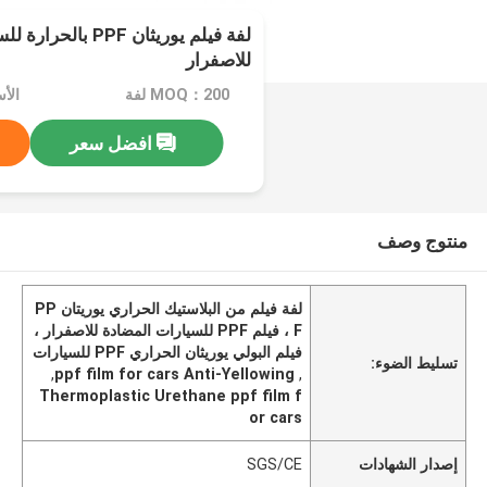
لفة فيلم يوريثان PPF 
للاصفرار
MOQ：200 لفة
افضل سعر
منتوج وصف
لفة فيلم من البلاستيك الحراري يوريتان PP
F ، فيلم PPF للسيارات المضادة للاصفرار ،
فيلم البولي يوريثان الحراري PPF للسيارات
تسليط الضوء:
,
ppf film for cars Anti-Yellowing
,
Thermoplastic Urethane ppf film f
or cars
إصدار الشهادات
SGS/CE