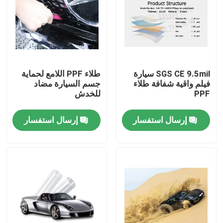
جولة في المعمل
ضبط الجودة
SGS CE 9.5mil سيارة
طلاء PPF اللامع لحماية
فيلم واقية شفافة طلاء
جسم السيارة مضاد
اتصل بنا
PPF
للخدش
إرسال استفسار
إرسال استفسار
أخبار
جميع القضايا
VR
فيلم TPU PPF