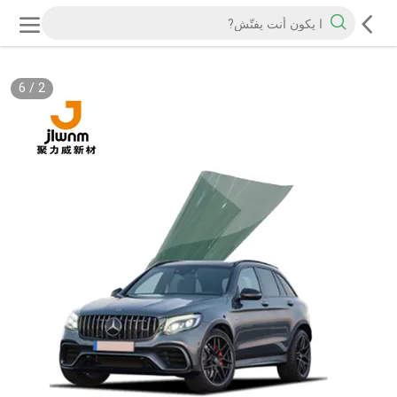
6
/
2