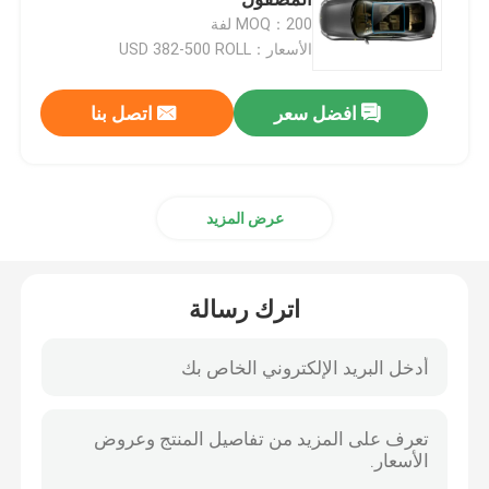
MOQ：200 لفة
الأسعار：USD 382-500 ROLL
فيلم TPU سيارة
افضل سعر
اتصل بنا
فيلم حماية الطلاء TPU
فيلم تظليل النافذة
عرض المزيد
فيلم نافذة شاتيربروف
اترك رسالة
فيلم حماية PPF
لفة فيلم PPF
غلاف سيارة PPF