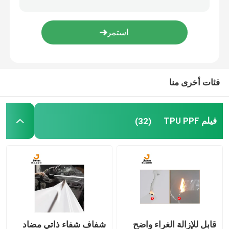
فيلم تغيير لون السيارة
فيلم تغليف السيارة
فئات أخرى منا
فيلم تينت المصباح
فيلم TPU PPF
(32)
فيلم سقف بانورامي
فيلم عزل المباني
قابل للإزالة الغراء واضح
شفاف شفاء ذاتي مضاد